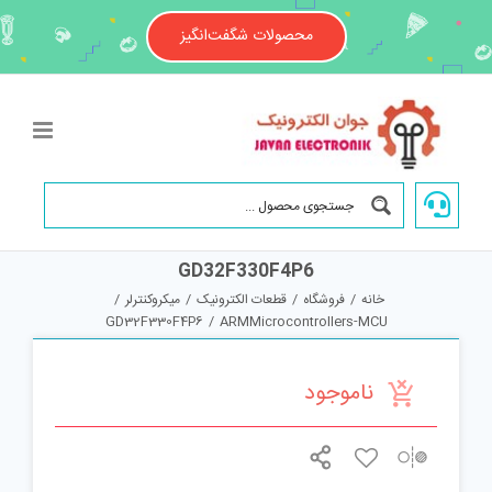
Ski
t
محصولات شگفت‌انگیز
conten
GD32F330F4P6
خانه
/
فروشگاه
/
قطعات الکترونیک
/
میکروکنترلر
/
GD32F330F4P6
/
ARMMicrocontrollers-MCU
ناموجود