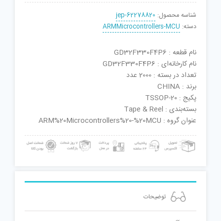
شناسه محصول:
jep-62278820
دسته:
ARMMicrocontrollers-MCU
نام قطعه : GD32F330F4P6
نام کارخانه‌ای : GD32F330F4P6
تعداد در بسته : 2000 عدد
برند : CHINA
پکیج : TSSOP-20
بسته‌بندی : Tape & Reel
عنوان گروه : ARM%20Microcontrollers%20-%20MCU
توضیحات