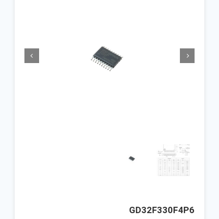


GD32F330F4P6