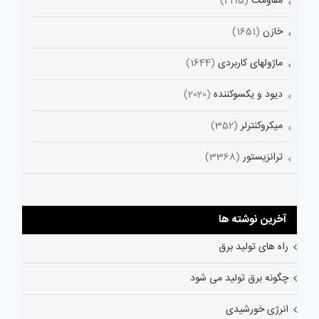
مقاومت
(2195)
خازن
(1651)
ماژولهای کاربردی
(1644)
دیود و یکسوکننده
(2020)
میکروکنترلر
(352)
ترانزیستور
(3368)
آخرین نوشته ها
راه های تولید برق
چگونه برق تولید می شود
انرژی خورشیدی