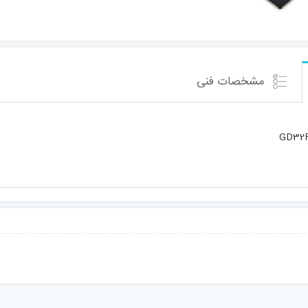
مشخصات فنی
GD32