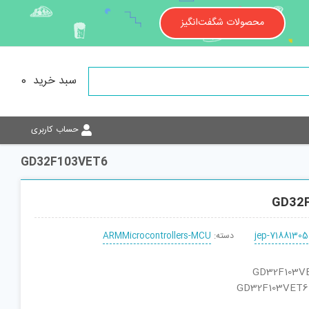
محصولات شگفت‌انگیز
سبد خرید
0
حساب کاربری
GD32F103VET6
GD32
jep-71881305
دسته:
ARMMicrocontrollers-MCU