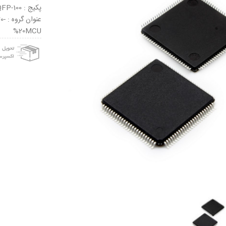
پکیج : LQFP-100
عنو
%20MCU