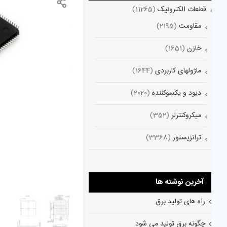
قطعات الکترونیک
(11265)
مقاومت
(2195)
خازن
(1651)
ماژولهای کاربردی
(1644)
دیود و یکسوکننده
(2020)
میکروکنترلر
(352)
ترانزیستور
(3368)
آخرین نوشته ها
راه های تولید برق
چگونه برق تولید می شود