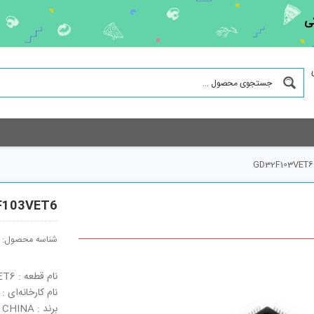
ی
GD32F103VET6
F103VET6
شناسه محصول:
نام قطعه : GD32F103VET6
نام کارخانه‌ای : GD32F103VET6
برند : CHINA