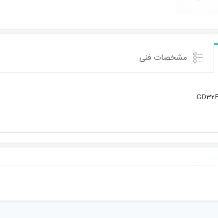
مشخصات فنی
GD32