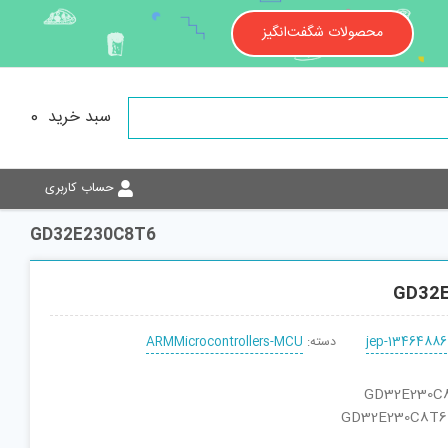
محصولات شگفت‌انگیز
سبد خرید
0
حساب کاربری
GD32E230C8T6
GD32
jep-13464886
دسته:
ARMMicrocontrollers-MCU