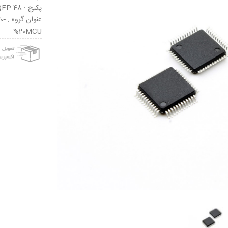
پکیج : LQFP-48
عنو
%20MCU