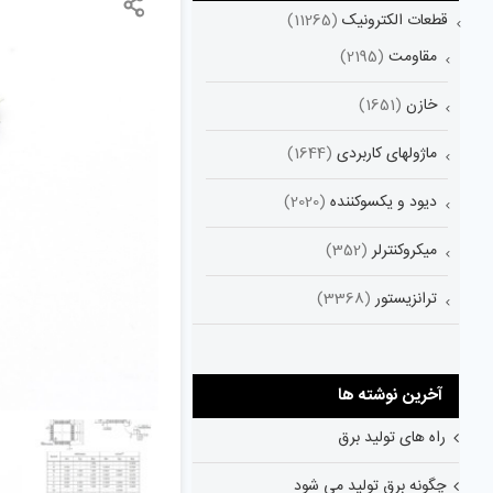
قطعات الکترونیک
(11265)
مقاومت
(2195)
خازن
(1651)
ماژولهای کاربردی
(1644)
دیود و یکسوکننده
(2020)
میکروکنترلر
(352)
ترانزیستور
(3368)
آخرین نوشته ها
راه های تولید برق
چگونه برق تولید می شود