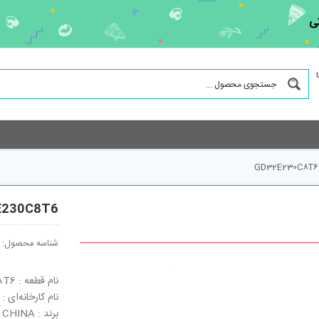
ی
GD32E230C8T6
E230C8T6
شناسه محصول:
نام قطعه : GD32E230C8T6
نام کارخانه‌ای : GD32E230C8T6
برند : CHINA