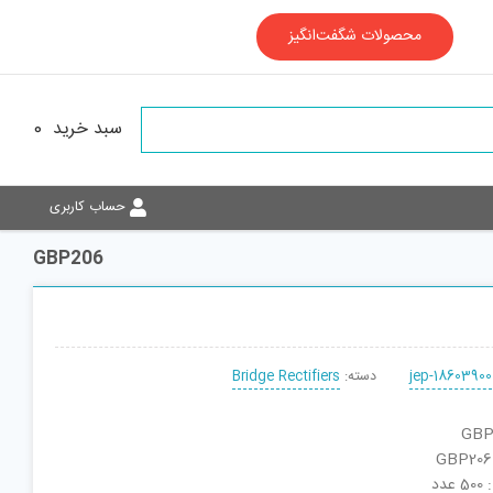
محصولات شگفت‌انگیز
سبد خرید
0
حساب کاربری
GBP206
jep-18603900
دسته:
Bridge Rectifiers
دد