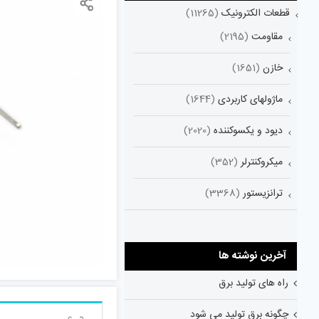
قطعات الکترونیک
(11265)
مقاومت
(2195)
خازن
(1651)
ماژولهای کاربردی
(1644)
دیود و یکسوکننده
(2020)
میکروکنترلر
(352)
ترانزیستور
(3368)
آخرین نوشته ها
راه های تولید برق
چگونه برق تولید می شود