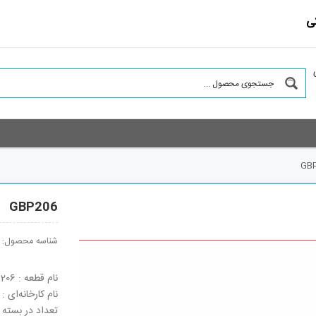
ی
GBP
GBP206
شناسه محصول:
نام قطعه : GBP206
نام کارخانه‌ای : GBP206
تعداد در بسته : 500 ع