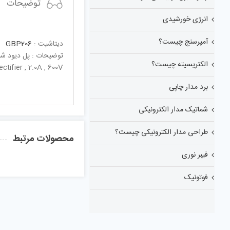
توضیحات
انرژی خورشیدی
آمپرسنج چیست؟
دیتاشیت :
GBP206
توضیحات : پل دیود شانه ای 2.0 آمپ
الکتریسیته چیست؟
tifier ; 2.0A , 600V
برد مدار چاپی
شماتیک مدار الکترونیکی
طراحی مدار الکترونیکی چیست؟
محصولات مرتبط
فیبر نوری
فوتونیک