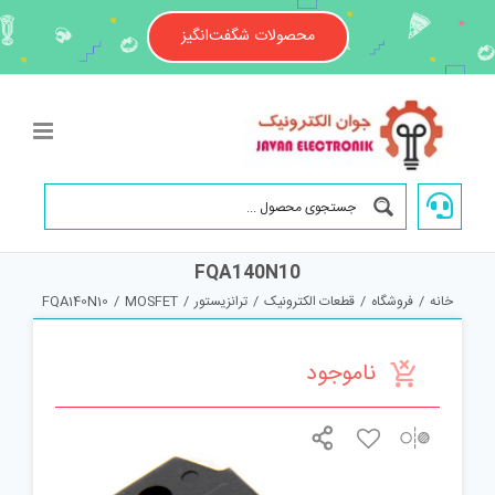
Ski
t
محصولات شگفت‌انگیز
conten
FQA140N10
خانه
/
فروشگاه
/
قطعات الکترونیک
/
ترانزیستور
/
MOSFET
/
FQA140N10
ناموجود