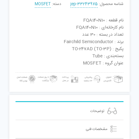
شناسه محصول:
jep-33243975
دسته:
MOSFET
نام قطعه : FQA140N10
نام کارخانه‌ای : FQA140N10
تعداد در بسته : 30 عدد
برند : Fairchild Semiconductor
پکیج : TO-247AD (TO-3P)
بسته‌بندی : Tube
عنوان گروه : MOSFET
توضیحات
مشخصات فنی