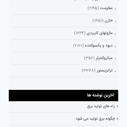
مقاومت
(2195)
خازن
(1651)
ماژولهای کاربردی
(1644)
دیود و یکسوکننده
(2020)
میکروکنترلر
(352)
ترانزیستور
(3368)
آخرین نوشته ها
راه های تولید برق
چگونه برق تولید می شود