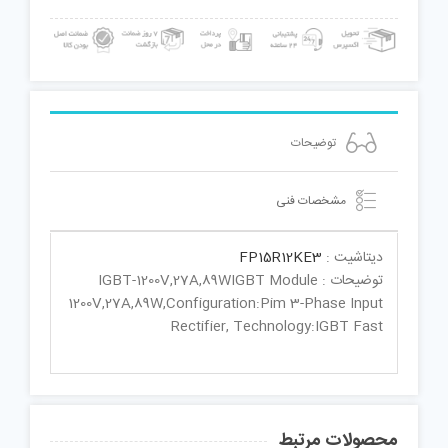
توضیحات
مشخصات فنی
دیتاشیت :
FP15R12KE3
توضیحات : IGBT-1200V,27A,89WIGBT Module
1200V,27A,89W,Configuration:Pim 3-Phase Input
Rectifier, Technology:IGBT Fast
محصولات مرتبط