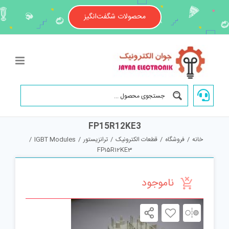
Ski
t
محصولات شگفت‌انگیز
conten
FP15R12KE3
خانه
/
فروشگاه
/
قطعات الکترونیک
/
ترانزیستور
/
IGBT Modules
/
FP15R12KE3
ناموجود