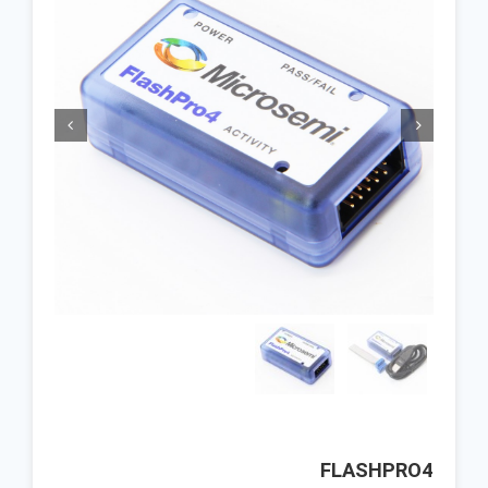


FLASHPRO4