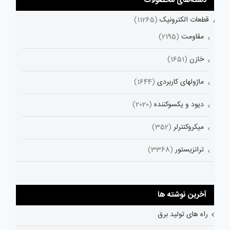
دسته‌های محصولات
قطعات الکترونیک
(11265)
مقاومت
(2195)
خازن
(1651)
ماژولهای کاربردی
(1644)
دیود و یکسوکننده
(2020)
میکروکنترلر
(352)
ترانزیستور
(3368)
آخرین نوشته ها
راه های تولید برق