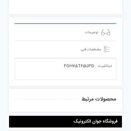
توضیحات
مشخصات فنی
دیتاشیت :
FGH75T65UPD
محصولات مرتبط
فروشگاه جوان الکترونیک