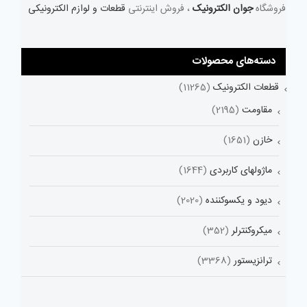
فروشگاه
جوان الکترونیک
، فروش اینترنتی
قطعات و لوازم الکترونیکی
دسته‌های محصولات
قطعات الکترونیک
(11265)
مقاومت
(2195)
خازن
(1651)
ماژولهای کاربردی
(1644)
دیود و یکسوکننده
(2020)
میکروکنترلر
(352)
ترانزیستور
(3368)