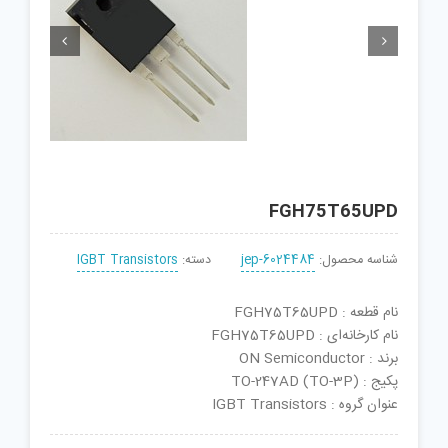


FGH75T65UPD
شناسه محصول:
jep-6024484
دسته:
IGBT Transistors
نام قطعه : FGH75T65UPD
نام کارخانه‌ای : FGH75T65UPD
برند : ON Semiconductor
پکیج : TO-247AD (TO-3P)
عنوان گروه : IGBT Transistors