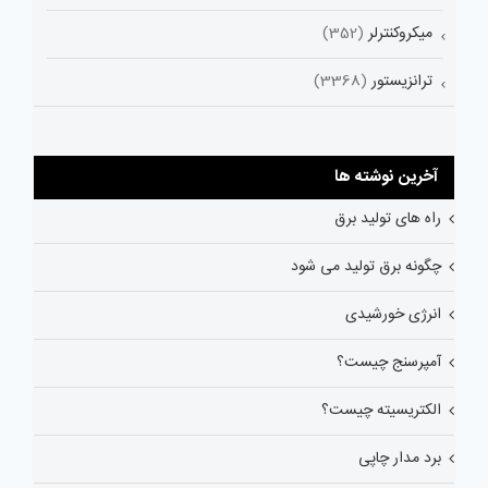
میکروکنترلر
(352)
ترانزیستور
(3368)
آخرین نوشته ها
راه های تولید برق
چگونه برق تولید می شود
انرژی خورشیدی
آمپرسنج چیست؟
الکتریسیته چیست؟
برد مدار چاپی