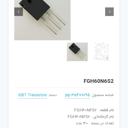


FGH60N6S2
شناسه محصول:
jep-35478295
دسته:
IGBT Transistors
نام قطعه : FGH60N6S2
نام کارخانه‌ای : FGH60N6S2
تعداد در بسته : 30 عدد