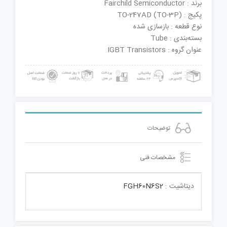
برند : Fairchild Semiconductor
پکیج : TO-247AD (TO-3P)
نوع قطعه : بازسازی شده
بسته‌بندی : Tube
عنوان گروه : IGBT Transistors
توضیحات
مشخصات فنی
دیتاشیت :
FGH60N6S2