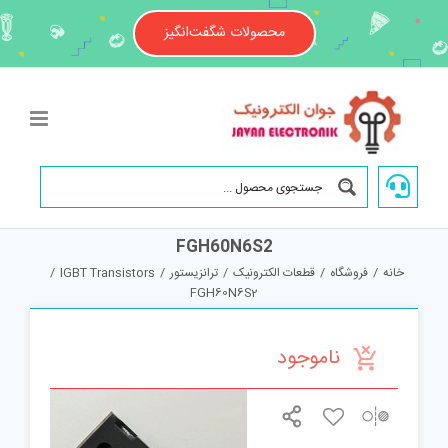
Ski
t
محصولات شگفت‌انگیز
conten
FGH60N6S2
خانه
/
فروشگاه
/
قطعات الکترونیک
/
ترانزیستور
/
IGBT Transistors
/
FGH60N6S2
ناموجود