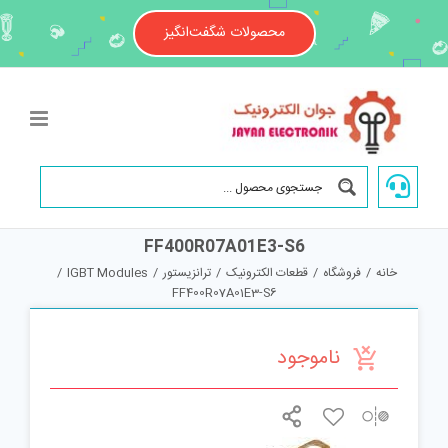
Ski
t
محصولات شگفت‌انگیز
conten
FF400R07A01E3-S6
خانه
/
فروشگاه
/
قطعات الکترونیک
/
ترانزیستور
/
IGBT Modules
/
FF400R07A01E3-S6
ناموجود