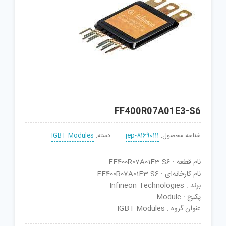
FF400R07A01E3-S6
شناسه محصول:
jep-81690111
دسته:
IGBT Modules
نام قطعه : FF400R07A01E3-S6
نام کارخانه‌ای : FF400R07A01E3-S6
برند : Infineon Technologies
پکیج : Module
عنوان گروه : IGBT Modules