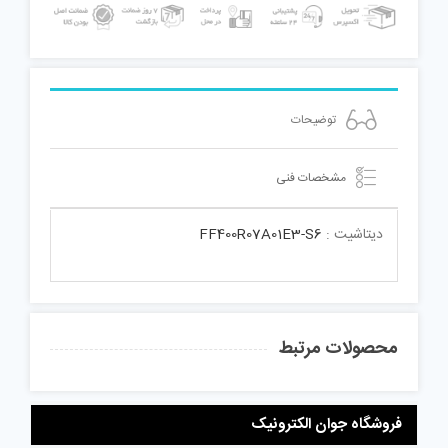
توضیحات
مشخصات فنی
دیتاشیت :
FF400R07A01E3-S6
محصولات مرتبط
فروشگاه جوان الکترونیک