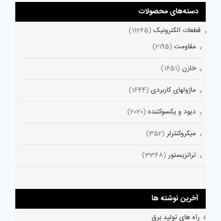
دسته‌های محصولات
قطعات الکترونیک
(11265)
مقاومت
(2195)
خازن
(1651)
ماژولهای کاربردی
(1644)
دیود و یکسوکننده
(2020)
میکروکنترلر
(352)
ترانزیستور
(3368)
آخرین نوشته ها
راه های تولید برق