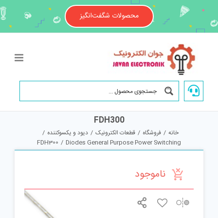
Ski
t
محصولات شگفت‌انگیز
conten
FDH300
خانه
/
فروشگاه
/
قطعات الکترونیک
/
دیود و یکسوکننده
/
FDH300
/
Diodes General Purpose Power Switching
ناموجود