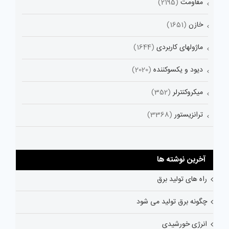
مقاومت
(2195)
خازن
(1651)
ماژولهای کاربردی
(1644)
دیود و یکسوکننده
(2020)
میکروکنترلر
(352)
ترانزیستور
(3368)
آخرین نوشته ها
راه های تولید برق
چگونه برق تولید می شود
انرژی خورشیدی