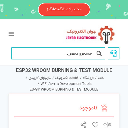
Ski
t
محصولات شگفت‌انگیز
conten
ESP32 WROOM BURNING & TEST MODULE
خانه
/
فروشگاه
/
قطعات الکترونیک
/
ماژولهای کاربردی
/
/
WiFi /802.11 Development Tools
ESP32 WROOM BURNING & TEST MODULE
ناموجود