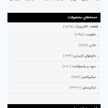
دسته‌های محصولات
قطعات الکترونیک
(11265)
مقاومت
(2195)
خازن
(1651)
ماژولهای کاربردی
(1644)
دیود و یکسوکننده
(2020)
میکروکنترلر
(352)
ترانزیستور
(3368)