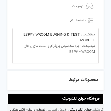
توضیحات
مشخصات فنی
دیتاشیت :
ESP32 WROOM BURNING & TEST
MODULE
توضیحات : برد مخصوص پروگرام و تست ماژول های
ESP32-WROOM
محصولات مرتبط
فروشگاه جوان الکترونیک
فروشگاه
جوان الکترونیک
، فروش اینترنتی
قطعات و لوازم الکترونیکی