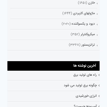
خازن
(1651)
ماژولهای کاربردی
(1644)
دیود و یکسوکننده
(2020)
میکروکنترلر
(352)
ترانزیستور
(3368)
آخرین نوشته ها
راه های تولید برق
چگونه برق تولید می شود
انرژی خورشیدی
آمپرسنج چیست؟