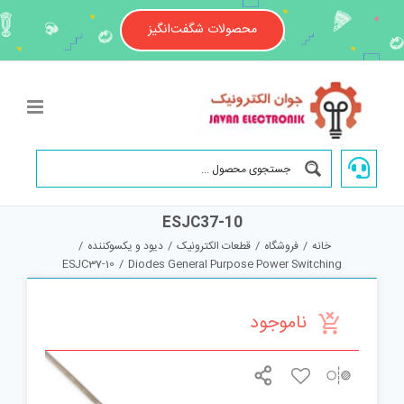
Ski
t
محصولات شگفت‌انگیز
conten
ESJC37-10
خانه
/
فروشگاه
/
قطعات الکترونیک
/
دیود و یکسوکننده
/
ESJC37-10
/
Diodes General Purpose Power Switching
ناموجود