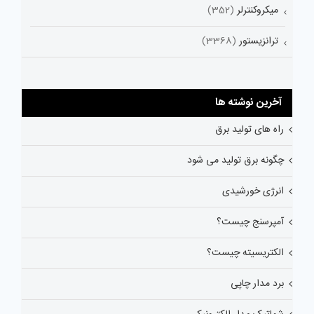
میکروکنترلر
(352)
ترانزیستور
(3368)
آخرین نوشته ها
راه های تولید برق
چگونه برق تولید می شود
انرژی خورشیدی
آمپرسنج چیست؟
الکتریسیته چیست؟
برد مدار چاپی