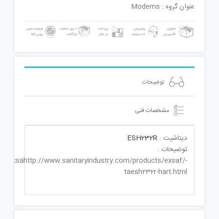
عنوان گروه : Modems
توضیحات
مشخصات فنی
دیتاشیت :
ESH232R
توضیحات :
ts/exsahttp://www.sanitaryindustry.com/products/exsaf/-
taesh232r-hart.html