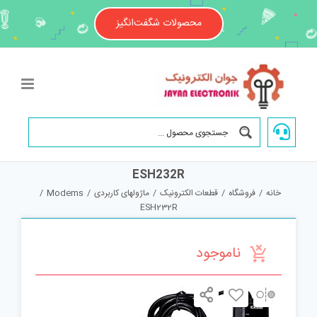
Ski
t
محصولات شگفت‌انگیز
conten
ESH232R
خانه
/
فروشگاه
/
قطعات الکترونیک
/
ماژولهای کاربردی
/
Modems
/
ESH232R
ناموجود