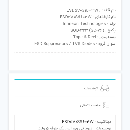
نام قطعه : ESD5V0S1U-03W
نام کارخانه‌ای : ESD5V0S1U-03W
برند : Infineon Technologies
پکیج : SOD-323 (SC-76)
بسته‌بندی : Tape & Reel
عنوان گروه : ESD Suppressors / TVS Diodes
توضیحات
مشخصات فنی
دیتاشیت :
ESD5V0S1U-03W
توضیحات : دیود تی وی اس یک طرفه 5 ولت