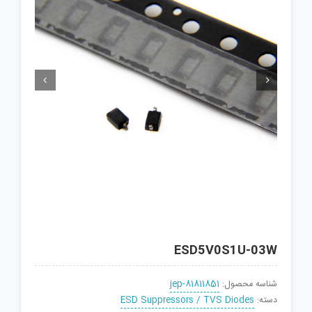


ESD5V0S1U-03W
شناسه محصول:
jep-81811851
دسته:
ESD Suppressors / TVS Diodes