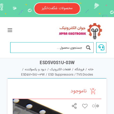
Ski
t
محصولات شگفت‌انگیز
conten
ESD5V0S1U-03W
خانه
/
فروشگاه
/
قطعات الکترونیک
/
دیود و یکسوکننده
/
ESD5V0S1U-03W
/
ESD Suppressors / TVS Diodes
ناموجود