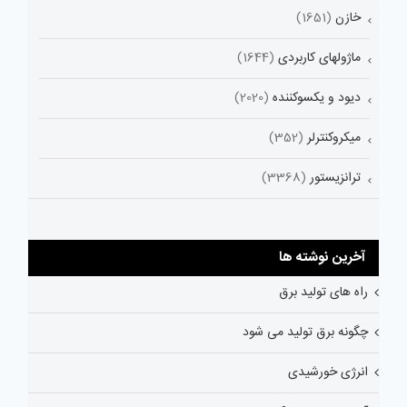
خازن
(1651)
ماژولهای کاربردی
(1644)
دیود و یکسوکننده
(2020)
میکروکنترلر
(352)
ترانزیستور
(3368)
آخرین نوشته ها
راه های تولید برق
چگونه برق تولید می شود
انرژی خورشیدی