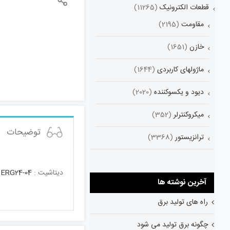
قطعات الکترونیک
(11265)
مقاومت
(2195)
خازن
(1651)
ماژولهای کاربردی
(1644)
دیود و یکسوکننده
(2020)
میکروکنترلر
(352)
توضیحات
ترانزیستور
(3368)
دیتاشیت :
ERG24-04
آخرین نوشته ها
راه های تولید برق
چگونه برق تولید می شود