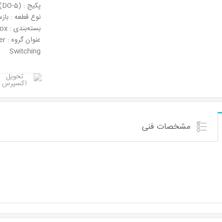
پکیج : DO-203AB (DO-5)
نوع قطعه : باز
بسته‌بندی : Tape & Box
عنو
Switching
مشخصات فنی