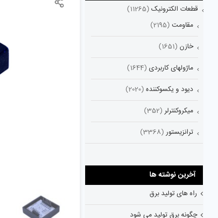
قطعات الکترونیک
(11265)
مقاومت
(2195)
خازن
(1651)
ماژولهای کاربردی
(1644)
دیود و یکسوکننده
(2020)
میکروکنترلر
(352)
ترانزیستور
(3368)
آخرین نوشته ها
راه های تولید برق
چگونه برق تولید می شود