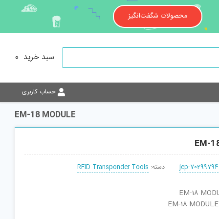
محصولات شگفت‌انگیز
سبد خرید
0
حساب کاربری
EM-18 MODULE
EM-1
jep-70299794
دسته:
RFID Transponder Tools