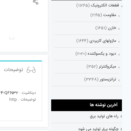
قطعات الکترونیک
(11265)
مقاومت
(2195)
خازن
(1651)
ماژولهای کاربردی
(1644)
دیود و یکسوکننده
(2020)
میکروکنترلر
(352)
توضیحات
ترانزیستور
(3368)
دیتاشیت :
64-QFN32
توضیحات : http
آخرین نوشته ها
راه های تولید برق
چگونه برق تولید می شود