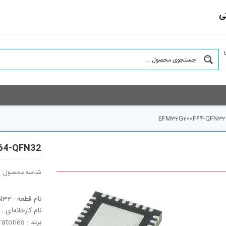
ی
EFM32G200F64-QFN32
64-QFN32
شناسه محصول:
نام قطعه : EFM32G200F64-QFN32
نام کارخانه‌ای : EFM32G200F64-QFN32
برند : Silicon Laboratories