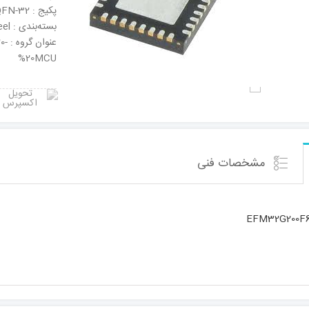
پکیج : QFN-32
بسته‌بندی : Tape & Reel
عنو
%20MCU
مشخصات فنی
EFM32G200F