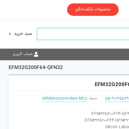
محصولات شگفت‌انگیز
سبد خرید
0
حساب کاربری
EFM32G200F64-QFN32
EFM32G200F
jep-90135579
دسته:
ARMMicrocontrollers-MCU