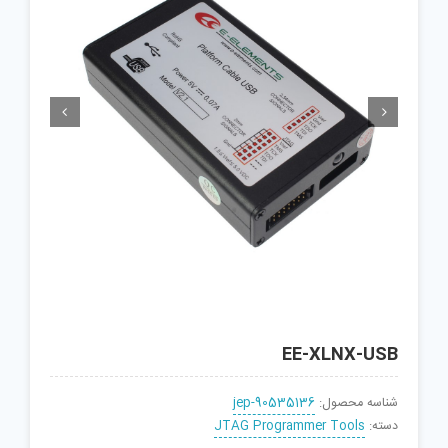


EE-XLNX-USB
شناسه محصول:
jep-90535136
دسته:
JTAG Programmer Tools