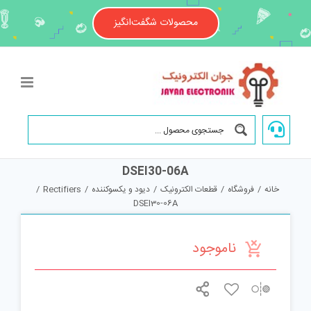
Ski
t
محصولات شگفت‌انگیز
conten
DSEI30-06A
خانه
/
فروشگاه
/
قطعات الکترونیک
/
دیود و یکسوکننده
/
Rectifiers
/
DSEI30-06A
ناموجود