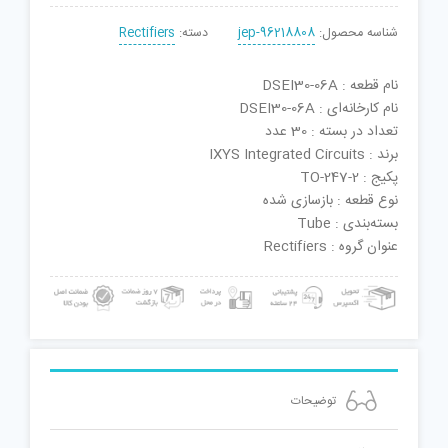
شناسه محصول:
jep-96218808
دسته:
Rectifiers
نام قطعه : DSEI30-06A
نام کارخانه‌ای : DSEI30-06A
تعداد در بسته : 30 عدد
برند : IXYS Integrated Circuits
پکیج : TO-247-2
نوع قطعه : بازسازی شده
بسته‌بندی : Tube
عنوان گروه : Rectifiers
توضیحات