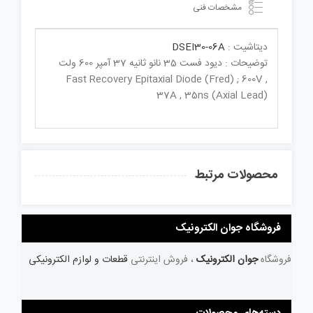
مشخصات فنی
دیتاشیت :
DSEI30-06A
توضیحات : دیود فست 35 نانو ثانیه 37 آمپر 600 ولت
Fast Recovery Epitaxial Diode (Fred) ; 600V ,
37A , 35ns (Axial Lead)
محصولات مرتبط
فروشگاه جوان الکترونیک
فروشگاه
جوان الکترونیک
، فروش اینترنتی
قطعات و لوازم الکترونیکی