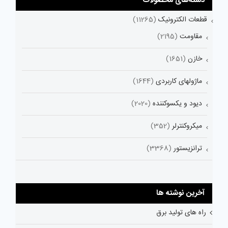
دسته‌های محصولات
قطعات الکترونیک
(11265)
مقاومت
(2195)
خازن
(1651)
ماژولهای کاربردی
(1644)
دیود و یکسوکننده
(2020)
میکروکنترلر
(352)
ترانزیستور
(3368)
آخرین نوشته ها
راه های تولید برق