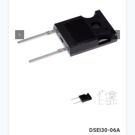


DSEI30-06A