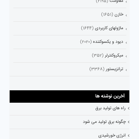
مقاومت
(2195)
خازن
(1651)
ماژولهای کاربردی
(1644)
دیود و یکسوکننده
(2020)
میکروکنترلر
(352)
ترانزیستور
(3368)
آخرین نوشته ها
راه های تولید برق
چگونه برق تولید می شود
انرژی خورشیدی