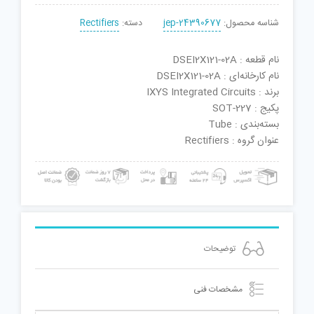
شناسه محصول:
jep-24390677
دسته:
Rectifiers
نام قطعه : DSEI2X121-02A
نام کارخانه‌ای : DSEI2X121-02A
برند : IXYS Integrated Circuits
پکیج : SOT-227
بسته‌بندی : Tube
عنوان گروه : Rectifiers
توضیحات
مشخصات فنی