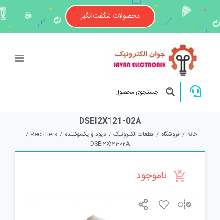
Ski
t
محصولات شگفت‌انگیز
conten
DSEI2X121-02A
خانه
/
فروشگاه
/
قطعات الکترونیک
/
دیود و یکسوکننده
/
Rectifiers
/
DSEI2X121-02A
ناموجود