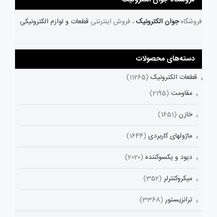
فروشگاه
جوان الکترونیک
، فروش اینترنتی
قطعات و لوازم الکترونیکی
دسته‌های محصولات
قطعات الکترونیک
(11265)
مقاومت
(2195)
خازن
(1651)
ماژولهای کاربردی
(1644)
دیود و یکسوکننده
(2020)
میکروکنترلر
(352)
ترانزیستور
(3368)