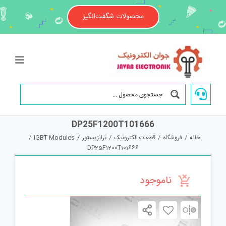
Ski
t
محصولات شگفت‌انگیز
conten
DP25F1200T101666
خانه
/
فروشگاه
/
قطعات الکترونیک
/
ترانزیستور
/
IGBT Modules
/
DP25F1200T101666
ناموجود