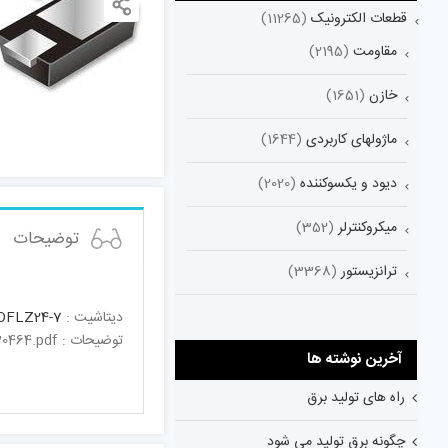
قطعات الکترونیک
(11265)
مقاومت
(2195)
خازن
(1651)
ماژولهای کاربردی
(1644)
دیود و یکسوکننده
(2020)
میکروکنترلر
(352)
توضیحات
ترانزیستور
(3368)
دیتاشیت :
DFLZ24-7
توضیحات : https://www.diodes.com/assets/Datasheets/ds30464.pdf
آخرین نوشته ها
راه های تولید برق
چگونه برق تولید می شود