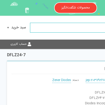
محصولات شگفت‌انگیز
سبد خرید
0
حساب کاربری
DFLZ24-7
jep-20379268
دسته:
Zener Diodes