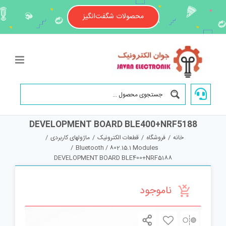
Ski
t
محصولات شگفت‌انگیز
conten
DEVELOPMENT BOARD BLE400+NRF5188
خانه
/
فروشگاه
/
قطعات الکترونیک
/
ماژولهای کاربردی
/
/
Bluetooth / 802.15.1 Modules
DEVELOPMENT BOARD BLE400+NRF5188
ناموجود