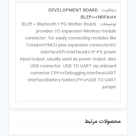
دیتاشیت :
DEVELOPMENT BOARD
BLE400+NRF5188
توضیحات : BLE4.0 Bluetooth 2.4G Mother Board,
provides I/O expansion Wireless module
connector: for easily connecting modules like
Core51822MCU pins expansion connectorI2C
interfaceSPI interface5V/3.3V power
input/output: usually used as power output, also
USB connector: USB TO UART via onboard
convertor CP2102Debugging interfaceUART
interfaceBattery holderCP2102USB TO UART
jumper
محصولات مرتبط