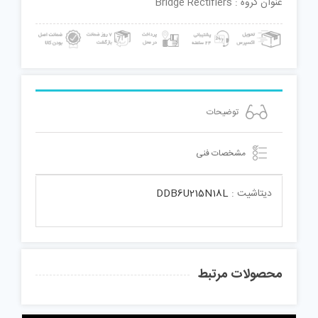
عنوان گروه : Bridge Rectifiers
توضیحات
مشخصات فنی
دیتاشیت :
DDB6U215N18L
محصولات مرتبط