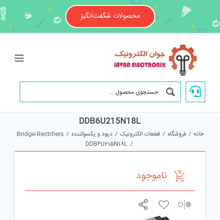
Ski
t
محصولات شگفت‌انگیز
conten
DDB6U215N18L
خانه
/
فروشگاه
/
قطعات الکترونیک
/
دیود و یکسوکننده
/
Bridge Rectifiers
DDB6U215N18L
/
ناموجود