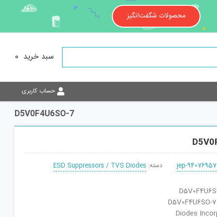
محصولات شگفت‌انگیز
سبد خرید
0
حساب کاربری
D5V0F4U6SO-7
D5V0
jep-94076957
دسته:
ESD Suppressors / TVS Diodes