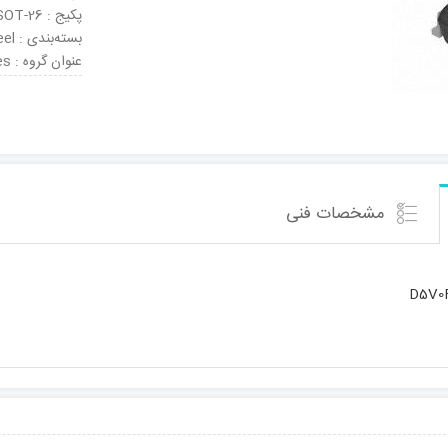
پکیج : SOT-26
بسته‌بندی : Tape & Reel
عنوان گروه : ESD Suppressors / TVS Diodes
مشخصات فنی
D5V0