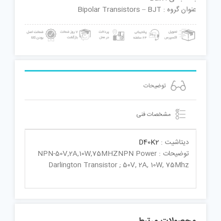
عنوان گروه : Bipolar Transistors – BJT
توضیحات
مشخصات فنی
دیتاشیت :
D40K2
توضیحات : NPN-50V,2A,10W,75MHZNPN Power
Darlington Transistor ; 50V, 2A, 10W, 75Mhz