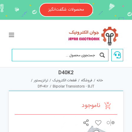
Ski
t
محصولات شگفت‌انگیز
conten
D40K2
خانه
/
فروشگاه
/
قطعات الکترونیک
/
ترانزیستور
/
D40K2
/
Bipolar Transistors - BJT
ناموجود