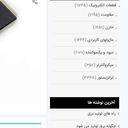
قطعات الکترونیک
(11265)
مقاومت
(2195)
خازن
(1651)
ماژولهای کاربردی
(1644)
دیود و یکسوکننده
(2020)
میکروکنترلر
(352)
ترانزیستور
(3368)
آخرین نوشته ها
راه های تولید برق
چگونه برق تولید می شود