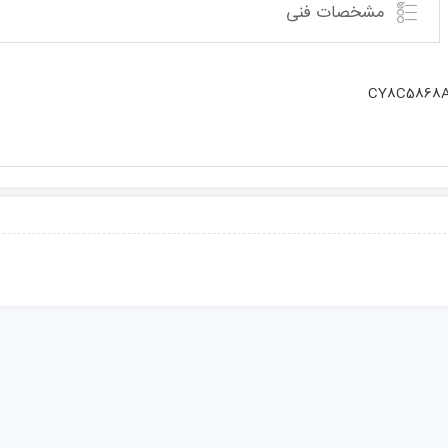
مشخصات فنی
CY8C5868A