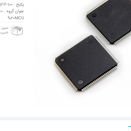
پکیج : TQFP-100
عنو
%20MCU