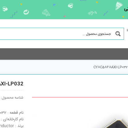
ی
CY8C5868AXI-LP032
XI-LP032
شناسه محصول:
نام قطعه : CY8C5868AXI-LP032
نام کارخانه‌ای : CY8C5868AXI-LP032
برند : Cypress Semiconductor