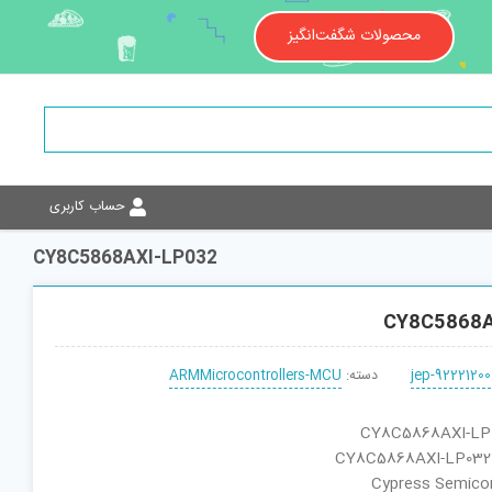
محصولات شگفت‌انگیز
حساب کاربری
CY8C5868AXI-LP032
CY8C5868A
jep-92221200
دسته:
ARMMicrocontrollers-MCU