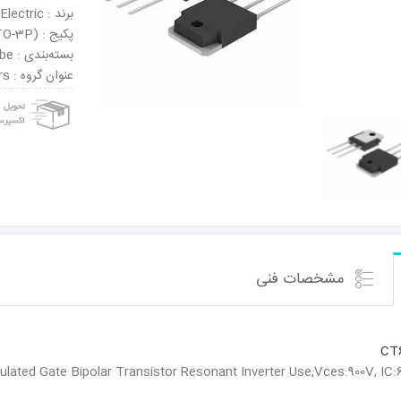
برند : Mitsubishi Electric
پکیج : TO-247AD (TO-3P)
بسته‌بندی : Tube
عنوان گروه : IGBT Transistors
مشخصات فنی
CT