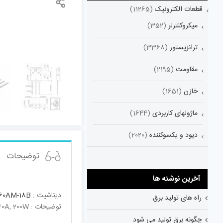
قطعات الکترونیک
(11265)
میکروکنترلر
(352)
ترانزیستور
(3368)
مقاومت
(2195)
خازن
(1651)
ماژولهای کاربردی
(1644)
دیود و یکسوکننده
(2020)
توضیحات
آخرین نوشته ها
دیتاشیت :
60AM-18B
راه های تولید برق
توضیحات : IGBT-900V,60A,200WMitsubishi Insulated Gate Bipolar Transistor Resonant Inverter Use;Vces:900V, IC:60A, 200W
چگونه برق تولید می شود