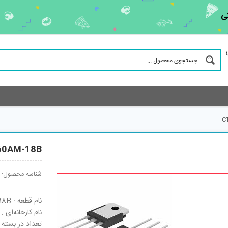
ی
C
60AM-18B
شناسه محصول:
نام قطعه : CT60AM-18B
نام کارخانه‌ای : CT60AM-18B
تعداد در بسته : 30 ع