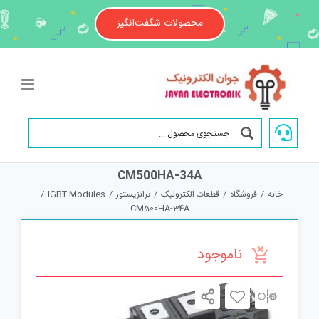
Ski
t
محصولات شگفت‌انگیز
conten
CM500HA-34A
خانه
/
فروشگاه
/
قطعات الکترونیک
/
ترانزیستور
/
IGBT Modules
/
CM500HA-34A
ناموجود