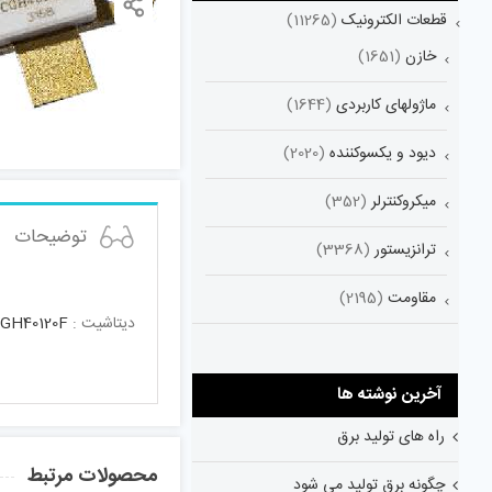
قطعات الکترونیک
(11265)
خازن
(1651)
ماژولهای کاربردی
(1644)
دیود و یکسوکننده
(2020)
میکروکنترلر
(352)
توضیحات
ترانزیستور
(3368)
مقاومت
(2195)
دیتاشیت :
GH40120F
آخرین نوشته ها
راه های تولید برق
محصولات مرتبط
چگونه برق تولید می شود