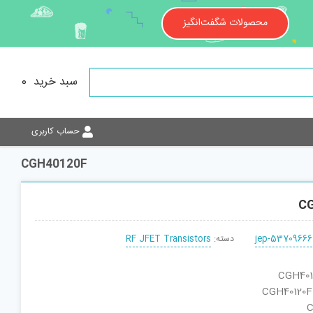
محصولات شگفت‌انگیز
سبد خرید
0
حساب کاربری
CGH40120F
C
jep-53709666
دسته:
RF JFET Transistors