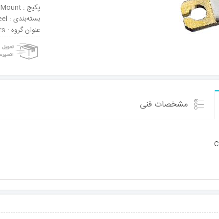
پکیج : Surface Mount
بسته‌بندی : Tape & Reel
عنوان گروه : RF JFET Transistors
مشخصات فنی
C