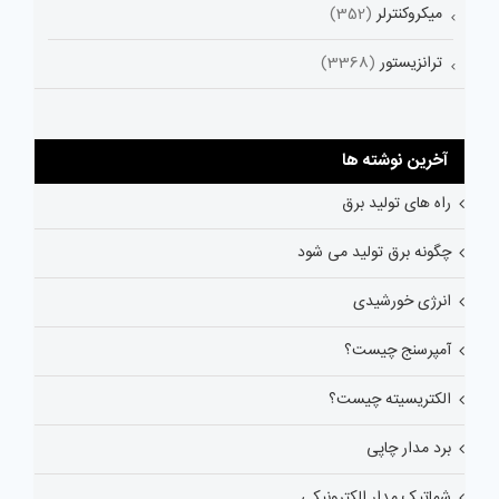
میکروکنترلر
(352)
ترانزیستور
(3368)
آخرین نوشته ها
راه های تولید برق
چگونه برق تولید می شود
انرژی خورشیدی
آمپرسنج چیست؟
الکتریسیته چیست؟
برد مدار چاپی
شماتیک مدار الکترونیکی