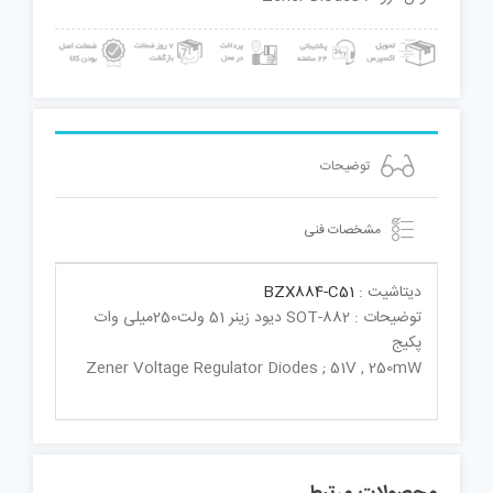
توضیحات
مشخصات فنی
دیتاشیت :
BZX884-C51
توضیحات : SOT-882 دیود زینر 51 ولت250میلی وات
پکیج
Zener Voltage Regulator Diodes ; 51V , 250mW