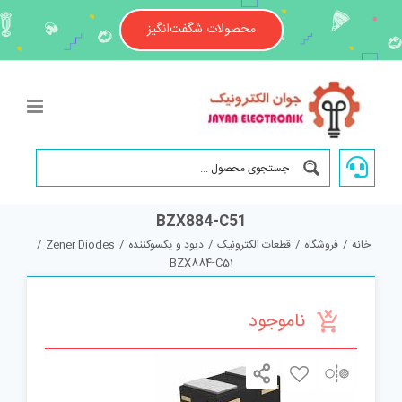
Ski
t
محصولات شگفت‌انگیز
conten
BZX884-C51
خانه
/
فروشگاه
/
قطعات الکترونیک
/
دیود و یکسوکننده
/
Zener Diodes
/
BZX884-C51
ناموجود