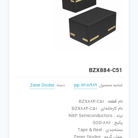
BZX884-C51
شناسه محصول:
jep-86181989
دسته:
Zener Diodes
نام قطعه : BZX884-C51
نام کارخانه‌ای : BZX884-C51
برند : NXP Semiconductors
پکیج : SOD-882
بسته‌بندی : Tape & Reel
عنوان گروه : Zener Diodes