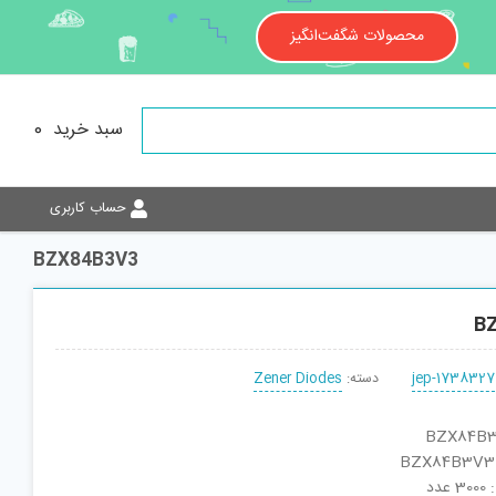
محصولات شگفت‌انگیز
سبد خرید
0
حساب کاربری
BZX84B3V3
B
jep-1738327
دسته:
Zener Diodes
دد