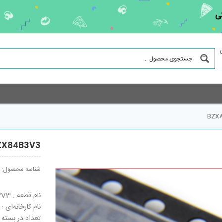
ی
BZX
ZX84B3V3
شناسه محصول:
نام قطعه : BZX84B3V3
نام کارخانه‌ای : BZX84B3V3
تعداد در بسته : 3000 ع