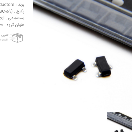
برند : NXP Semiconductors
پکیج : SOT-23 (SC-59)
بسته‌بندی : Tape & Reel
عنوان گروه : Zener Diodes