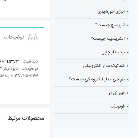
انرژی خورشیدی
آمپرسنج چیست؟
توضیحات
الکتریسیته چیست؟
برد مدار چاپی
دیتاشیت :
X84B3V3
شماتیک مدار الکترونیکی
توضیحات : دیود زینر 3.3ولت250میلی واتSOT-23
odes ; 3.3V, 250mW
طراحی مدار الکترونیکی چیست؟
فیبر نوری
فوتونیک
محصولات مرتبط