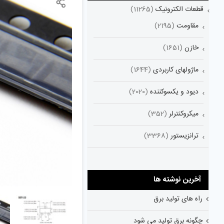
قطعات الکترونیک
(11265)
مقاومت
(2195)
خازن
(1651)
ماژولهای کاربردی
(1644)
دیود و یکسوکننده
(2020)
میکروکنترلر
(352)
ترانزیستور
(3368)
آخرین نوشته ها
راه های تولید برق
چگونه برق تولید می شود