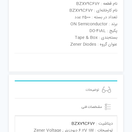
نام قطعه : BZX79C6V2
نام کارخانه‌ای : BZX79C6V2
تعداد در بسته : 2500 عدد
برند : ON Semiconductor
پکیج : DO-41AL
بسته‌بندی : Tape & Box
عنوان گروه : Zener Diodes
توضیحات
مشخصات فنی
دیتاشیت :
BZX79C6V2
توضیحات : 6.2V 1W دیودزینر ; Zener Voltage