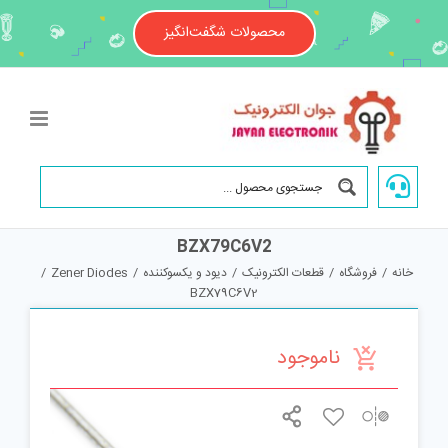
Ski
t
محصولات شگفت‌انگیز
conten
BZX79C6V2
خانه
/
فروشگاه
/
قطعات الکترونیک
/
دیود و یکسوکننده
/
Zener Diodes
/
BZX79C6V2
ناموجود