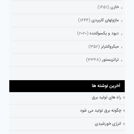
خازن
(1651)
ماژولهای کاربردی
(1644)
دیود و یکسوکننده
(2020)
میکروکنترلر
(352)
ترانزیستور
(3368)
آخرین نوشته ها
راه های تولید برق
چگونه برق تولید می شود
انرژی خورشیدی