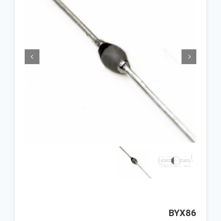


BYX86