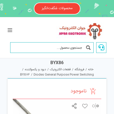
Ski
t
محصولات شگفت‌انگیز
conten
BYX86
خانه
/
فروشگاه
/
قطعات الکترونیک
/
دیود و یکسوکننده
/
BYX86
/
Diodes General Purpose Power Switching
ناموجود