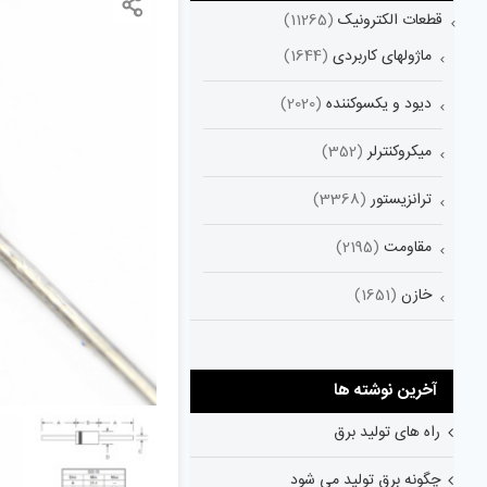
قطعات الکترونیک
(11265)
ماژولهای کاربردی
(1644)
دیود و یکسوکننده
(2020)
میکروکنترلر
(352)
ترانزیستور
(3368)
مقاومت
(2195)
خازن
(1651)
آخرین نوشته ها
راه های تولید برق
چگونه برق تولید می شود