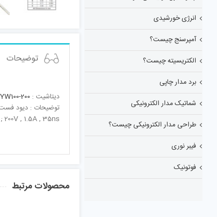
انرژی خورشیدی
آمپرسنج چیست؟
توضیحات
الکتریسیته چیست؟
برد مدار چاپی
دیتاشیت :
YW100-200
شماتیک مدار الکترونیکی
توضیحات : دیود فست 35 نانو ثانیه 1.5 آمپر 200 و
; 200V , 1.5A , 35ns
طراحی مدار الکترونیکی چیست؟
فیبر نوری
فوتونیک
محصولات مرتبط