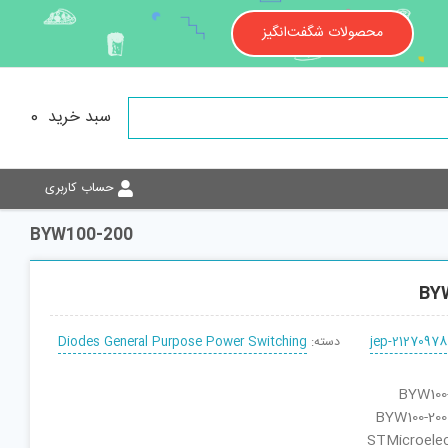
محصولات شگفت‌انگیز
سبد خرید
0
حساب کاربری
BYW100-200
BY
jep-21270978
دسته:
Diodes General Purpose Power Switching