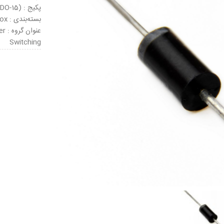
پکیج : DO-204AC (DO-15)
بسته‌بندی : Tape & Box
عنو
Switching