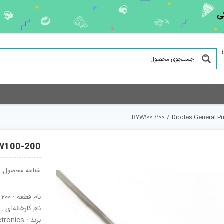
ی
BYW100-200
/
Diodes General P
W100-200
شناسه محصول:
نام قطعه : BYW100-200
نام کارخانه‌ای : BYW100-200
برند : STMicroelectronics