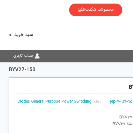
محصولات شگفت‌انگیز
سبد خرید
0
حساب کاربری
BYV27-150
B
jep-70921095
دسته:
Diodes General Purpose Power Switching