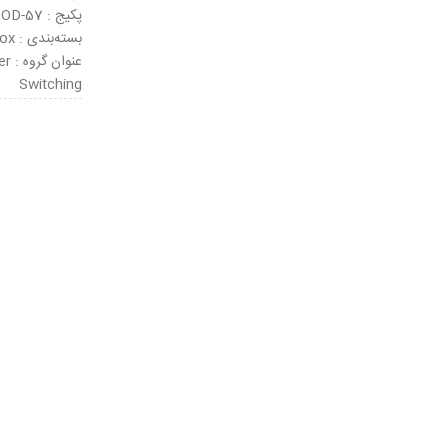
پکیج : SOD-57
بسته‌بندی : Tape & Box
عنو
Switching