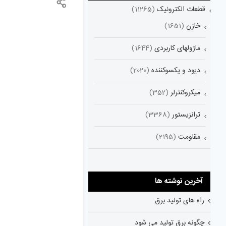
قطعات الکترونیک
(11265)
خازن
(1651)
ماژولهای کاربردی
(1644)
دیود و یکسوکننده
(2020)
میکروکنترلر
(352)
ترانزیستور
(3368)
مقاومت
(2195)
آخرین نوشته ها
راه های تولید برق
چگونه برق تولید می شود