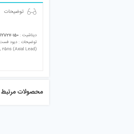
توضیحات
دیتاشیت :
BYV27-150
توضیحات : دیود فست 25 نانو ثانیه 50 آمپر 150 و
 , 25ns (Axial Lead)
محصولات مرتبط