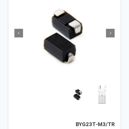


BYG23T-M3/TR