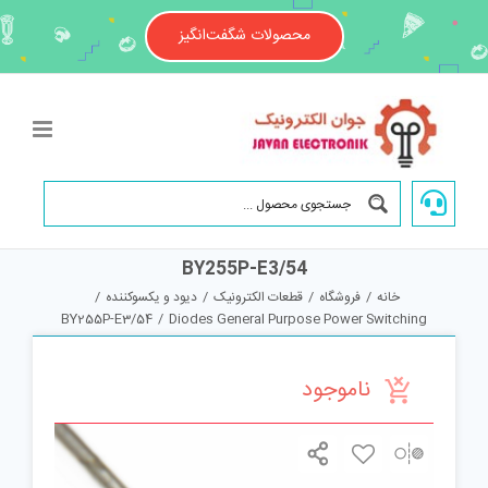
Ski
t
محصولات شگفت‌انگیز
conten
BY255P-E3/54
خانه
/
فروشگاه
/
قطعات الکترونیک
/
دیود و یکسوکننده
/
BY255P-E3/54
/
Diodes General Purpose Power Switching
ناموجود