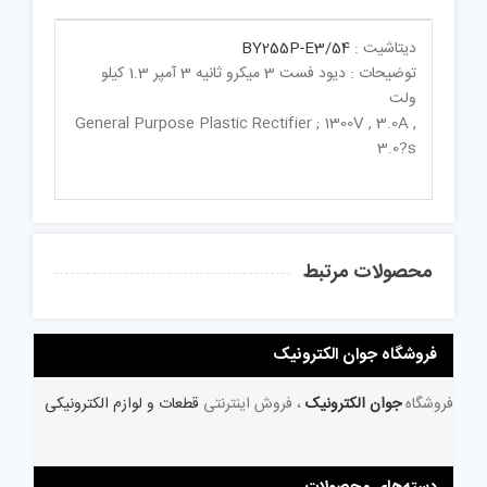
دیتاشیت :
BY255P-E3/54
توضیحات : دیود فست 3 میکرو ثانیه 3 آمپر 1.3 کیلو
ولت
General Purpose Plastic Rectifier ; 1300V , 3.0A ,
3.0?s
محصولات مرتبط
فروشگاه جوان الکترونیک
فروشگاه
جوان الکترونیک
، فروش اینترنتی
قطعات و لوازم الکترونیکی