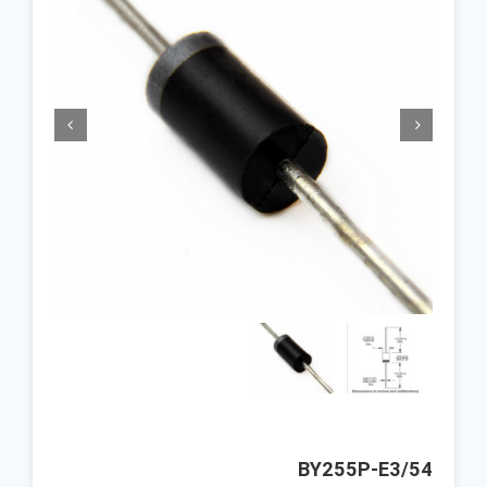


BY255P-E3/54