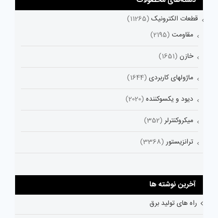
دسته‌های محصولات
قطعات الکترونیک
(11265)
مقاومت
(2195)
خازن
(1651)
ماژولهای کاربردی
(1644)
دیود و یکسوکننده
(2020)
میکروکنترلر
(352)
ترانزیستور
(3368)
آخرین نوشته ها
راه های تولید برق