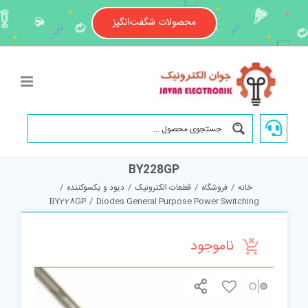
Ski
t
محصولات شگفت‌انگیز
conten
BY228GP
خانه
/
فروشگاه
/
قطعات الکترونیک
/
دیود و یکسوکننده
/
BY228GP
/
Diodes General Purpose Power Switching
ناموجود