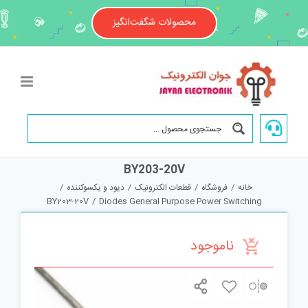
Ski
t
محصولات شگفت‌انگیز
conten
BY203-20V
خانه
/
فروشگاه
/
قطعات الکترونیک
/
دیود و یکسوکننده
/
BY203-20V
/
Diodes General Purpose Power Switching
ناموجود