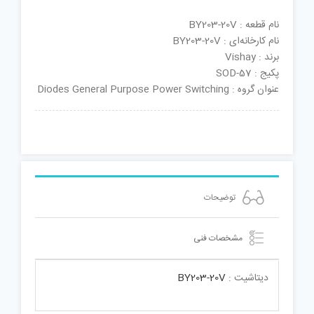
نام قطعه : BY203-20V
نام کارخانه‌ای : BY203-20V
برند : Vishay
پکیج : SOD-57
عنوان گروه : Diodes General Purpose Power Switching
توضیحات
مشخصات فنی
دیتاشیت :
BY203-20V