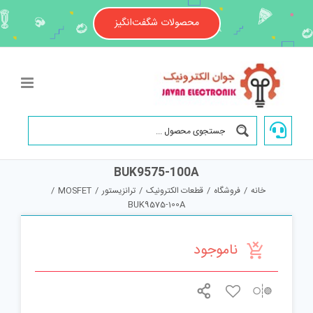
Ski
t
محصولات شگفت‌انگیز
conten
BUK9575-100A
خانه
/
فروشگاه
/
قطعات الکترونیک
/
ترانزیستور
/
MOSFET
/
BUK9575-100A
ناموجود