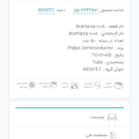
شناسه محصول:
jep-61644521
دسته:
MOSFET
نام قطعه : BUK9575-100A
نام کارخانه‌ای : BUK9575-100A
تعداد در بسته : 50 عدد
برند : Philips Semiconductor
پکیج : TO-220AB
بسته‌بندی : Tube
عنوان گروه : MOSFET
توضیحات
مشخصات فنی