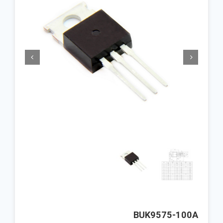


BUK9575-100A