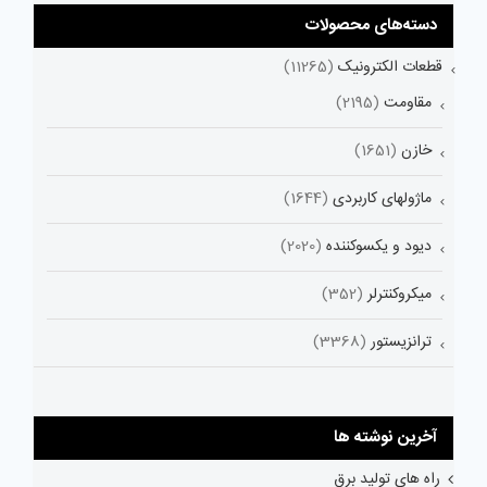
دسته‌های محصولات
قطعات الکترونیک
(11265)
مقاومت
(2195)
خازن
(1651)
ماژولهای کاربردی
(1644)
دیود و یکسوکننده
(2020)
میکروکنترلر
(352)
ترانزیستور
(3368)
آخرین نوشته ها
راه های تولید برق