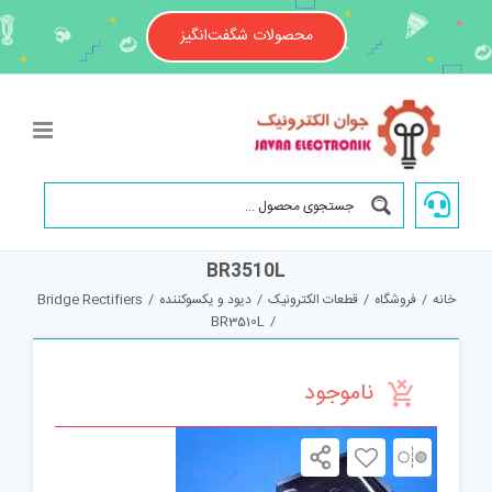
Ski
t
محصولات شگفت‌انگیز
conten
BR3510L
خانه
/
فروشگاه
/
قطعات الکترونیک
/
دیود و یکسوکننده
/
Bridge Rectifiers
BR3510L
/
ناموجود