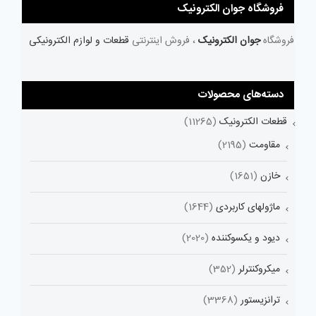
فروشگاه جوان الکترونیک
فروشگاه
جوان الکترونیک
، فروش اینترنتی
قطعات و لوازم الکترونیکی
دسته‌های محصولات
قطعات الکترونیک
(11265)
مقاومت
(2195)
خازن
(1651)
ماژولهای کاربردی
(1644)
دیود و یکسوکننده
(2020)
میکروکنترلر
(352)
ترانزیستور
(3368)