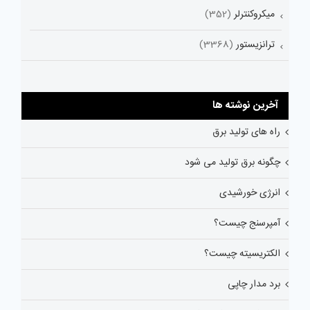
میکروکنترلر
(352)
ترانزیستور
(3368)
آخرین نوشته ها
راه های تولید برق
چگونه برق تولید می شود
انرژی خورشیدی
آمپرسنج چیست؟
الکتریسیته چیست؟
برد مدار چاپی