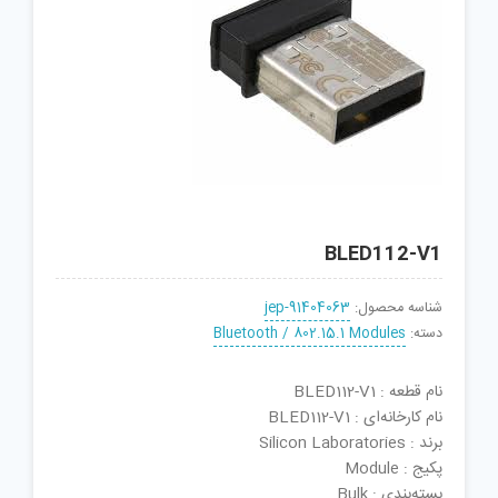
BLED112-V1
شناسه محصول:
jep-91404063
دسته:
Bluetooth / 802.15.1 Modules
نام قطعه : BLED112-V1
نام کارخانه‌ای : BLED112-V1
برند : Silicon Laboratories
پکیج : Module
بسته‌بندی : Bulk