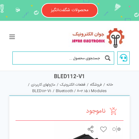
Ski
t
محصولات شگفت‌انگیز
conten
BLED112-V1
خانه
/
فروشگاه
/
قطعات الکترونیک
/
ماژولهای کاربردی
/
BLED112-V1
/
Bluetooth / 802.15.1 Modules
ناموجود