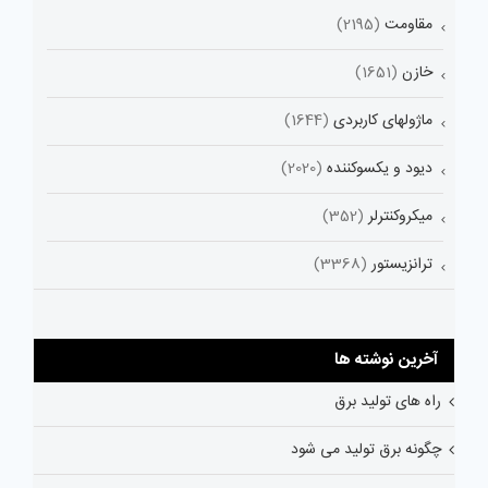
مقاومت
(2195)
خازن
(1651)
ماژولهای کاربردی
(1644)
دیود و یکسوکننده
(2020)
میکروکنترلر
(352)
ترانزیستور
(3368)
آخرین نوشته ها
راه های تولید برق
چگونه برق تولید می شود