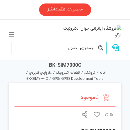
Ski
t
محصولات شگفت‌انگیز
conten
BK-SIM7000C
خانه
/
فروشگاه
/
قطعات الکترونیک
/
ماژولهای کاربردی
/
BK-SIM7000C
/
GPS/ GPRS Development Tools
ناموجود