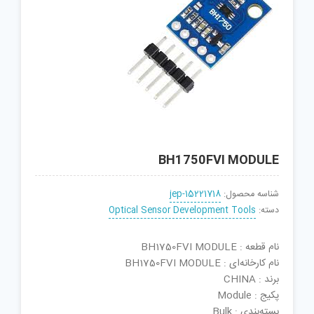
BH1750FVI MODULE
شناسه محصول:
jep-15221718
دسته:
Optical Sensor Development Tools
نام قطعه : BH1750FVI MODULE
نام کارخانه‌ای : BH1750FVI MODULE
برند : CHINA
پکیج : Module
بسته‌بندی : Bulk