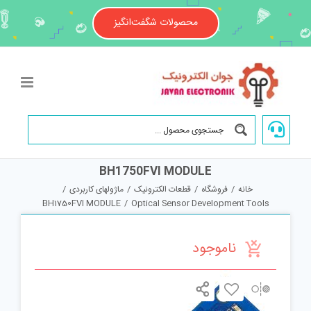
Ski
t
محصولات شگفت‌انگیز
conten
BH1750FVI MODULE
خانه
/
فروشگاه
/
قطعات الکترونیک
/
ماژولهای کاربردی
/
BH1750FVI MODULE
/
Optical Sensor Development Tools
ناموجود