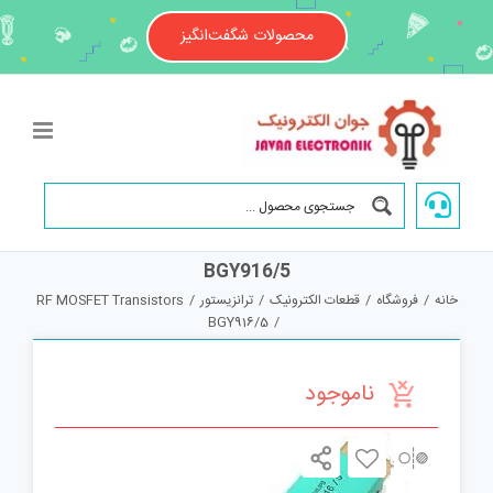
Ski
t
محصولات شگفت‌انگیز
conten
BGY916/5
خانه
/
فروشگاه
/
قطعات الکترونیک
/
ترانزیستور
/
RF MOSFET Transistors
BGY916/5
/
ناموجود