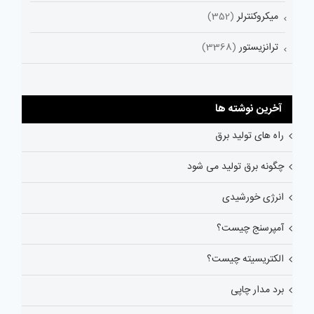
میکروکنترلر
(352)
ترانزیستور
(3368)
آخرین نوشته ها
راه های تولید برق
چگونه برق تولید می شود
انرژی خورشیدی
آمپرسنج چیست؟
الکتریسیته چیست؟
برد مدار چاپی