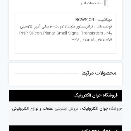
مشخصات فنی
دیتاشیت :
BCW61CR
توضیحات : ترانزیستور مثبت32ولت100میلی آمپر250میلی
واتPNP Silicon Planar Small Signal Transistors ;
32V , 200mA , 250mW
محصولات مرتبط
فروشگاه جوان الکترونیک
فروشگاه
جوان الکترونیک
، فروش اینترنتی
قطعات و لوازم الکترونیکی