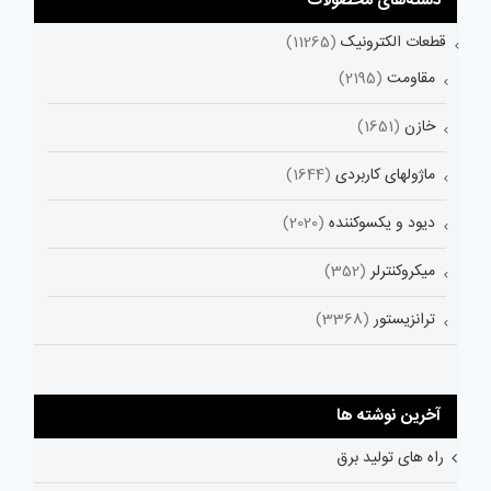
دسته‌های محصولات
قطعات الکترونیک
(11265)
مقاومت
(2195)
خازن
(1651)
ماژولهای کاربردی
(1644)
دیود و یکسوکننده
(2020)
میکروکنترلر
(352)
ترانزیستور
(3368)
آخرین نوشته ها
راه های تولید برق