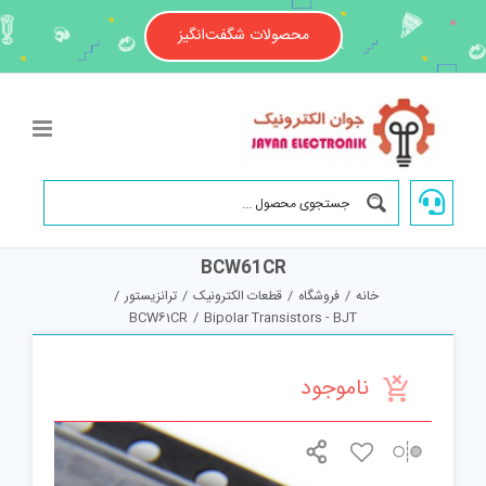
Ski
t
محصولات شگفت‌انگیز
conten
BCW61CR
خانه
/
فروشگاه
/
قطعات الکترونیک
/
ترانزیستور
/
BCW61CR
/
Bipolar Transistors - BJT
ناموجود