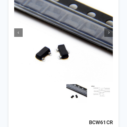


BCW61CR